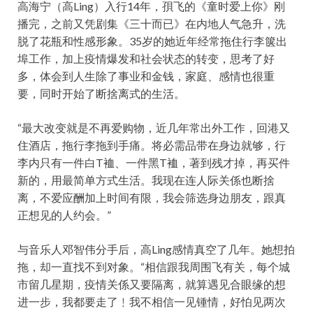
高海宁（高Ling）入行14年，孭飞的《童时爱上你》刚
播完，之前又凭剧集《三十而已》在内地人气急升，洗
脱了花瓶和性感形象。35岁的她近年经常拖住行李箧出
埠工作，加上疫情爆发和社会状态的转变，思考了好
多，体会到人生除了事业和金钱，家庭、感情也很重
要，同时开始了断捨离式的生活。
“最大改变就是不再爱购物，近几年常出外工作，回港又
住酒店，拖行李拖到手痛。将必需品带在身边就够，行
李内只有一件白T裇、一件黑T裇，著到残才掉，再买件
新的，用最简单方式生活。我现在连人际关係也断捨
离，不爱应酬加上时间有限，我会筛选身边朋友，跟真
正想见的人约会。”
与音乐人邓智伟分手后，高Ling感情真空了几年。她想拍
拖，却一直找不到对象。“相信跟我周围飞有关，每个城
市留几星期，疫情关係又要隔离，就算遇见合眼缘的想
进一步，我都要走了﹗我不相信一见锺情，好怕见两次