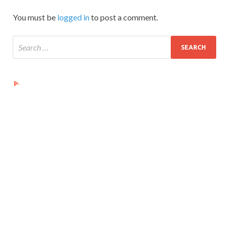
You must be
logged in
to post a comment.
Ads by PubRev