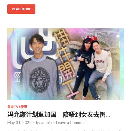
ac
w
m
h
e
itt
ai
ar
READ MORE
b
er
l
e
o
o
k
香港TVB资讯
冯允谦计划返加国 陪唔到女友去闺…
May 31, 2022
-
by
admin
-
Leave a Comment