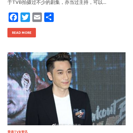
于TVB拍摄过不少的剧集，亦当过主持，可以…
F
T
E
S
ac
w
m
h
e
itt
ai
ar
READ MORE
b
er
l
e
o
o
k
香港TVB资讯