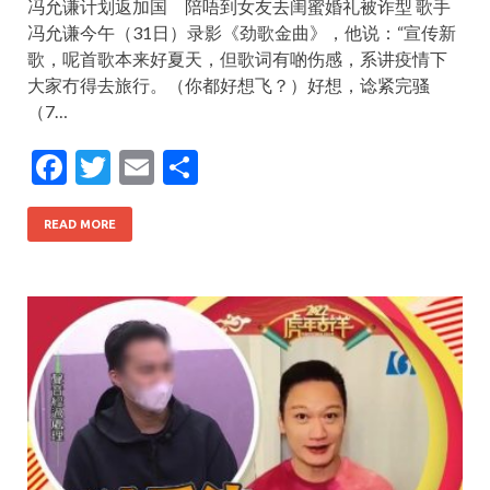
冯允谦计划返加国 陪唔到女友去闺蜜婚礼被诈型 歌手
冯允谦今午（31日）录影《劲歌金曲》，他说：“宣传新
歌，呢首歌本来好夏天，但歌词有啲伤感，系讲疫情下
大家冇得去旅行。（你都好想飞？）好想，谂紧完骚
（7…
F
T
E
S
ac
w
m
h
e
itt
ai
ar
READ MORE
b
er
l
e
o
o
k