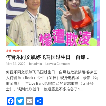
k
香港TVB资讯
何晋乐同文凯婷飞马国过生日 自爆…
May 31, 2022
-
by
admin
-
Leave a Comment
何晋乐同文凯婷飞马国过生日 自爆被欺凌踢落楼梯 艺
人何晋乐（Rock）今午（31日）现身电视城，录影《劲
歌金曲》，与Live Band合唱自己的励志歌曲《无证骑
士》。谈到此歌创作，他透露差不多准备了1…
F
T
E
S