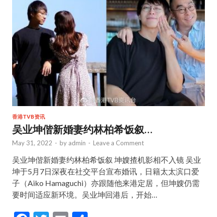
o
k
香港TVB资讯
吴业坤偕新婚妻约林柏希饭叙…
May 31, 2022
-
by
admin
-
Leave a Comment
吴业坤偕新婚妻约林柏希饭叙 坤嫂揸机影相不入镜 吴业
坤于5月7日深夜在社交平台宣布婚讯，日籍太太滨口爱
子（Aiko Hamaguchi）亦跟随他来港定居，但坤嫂仍需
要时间适应新环境。吴业坤回港后，开始…