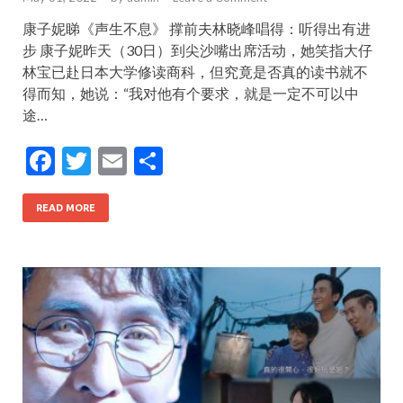
康子妮睇《声生不息》 撑前夫林晓峰唱得：听得出有进
步 康子妮昨天（30日）到尖沙嘴出席活动，她笑指大仔
林宝已赴日本大学修读商科，但究竟是否真的读书就不
得而知，她说：“我对他有个要求，就是一定不可以中
途…
F
T
E
S
ac
w
m
h
e
itt
ai
ar
READ MORE
b
er
l
e
o
o
k