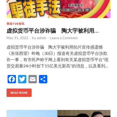
香港TVB资讯
虚拟货币平台涉诈骗 陶大宇被利用…
May 31, 2022
-
by
admin
-
Leave a Comment
虚拟货币平台涉诈骗 陶大宇被利用拍片宣传感遗憾
《东张西望》昨晚（30日）报道有关虚拟货币平台涉欺
诈一事，有市民声称于网上看到有关某虚拟货币平台“现
货交易量24小时创下15亿美元新高”的消息，以及看到…
F
T
E
S
ac
w
m
h
e
itt
ai
ar
READ MORE
b
er
l
e
o