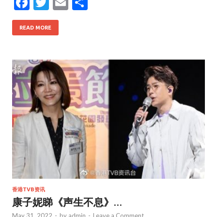
F
T
E
S
ac
w
m
h
e
itt
ai
ar
READ MORE
b
er
l
e
o
o
k
香港TVB资讯
康子妮睇《声生不息》…
May 31, 2022
-
by
admin
-
Leave a Comment