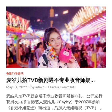
b
er
l
e
o
o
k
香港TVB资讯
麦皓儿拍TVB新剧遇不专业收音师疑…
May 31, 2022
-
by
admin
-
Leave a Comment
麦皓儿拍TVB新剧遇不专业收音师疑被非礼 公开恶行
获男友力撑 香港艺人麦皓儿（Cayley）于2007年参加
《香港小姐竞选》而出道，后加入无綫电视（TVB），