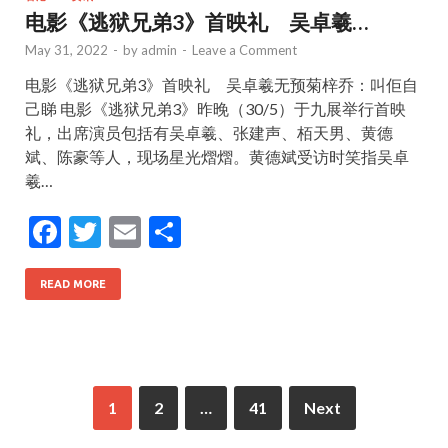
电影《逃狱兄弟3》首映礼 吴卓羲…
May 31, 2022
-
by
admin
-
Leave a Comment
电影《逃狱兄弟3》首映礼 吴卓羲无预菊梓乔：叫佢自
己睇 电影《逃狱兄弟3》昨晚（30/5）于九展举行首映
礼，出席演员包括有吴卓羲、张建声、栢天男、黄德
斌、陈豪等人，现场星光熠熠。黄德斌受访时笑指吴卓
羲…
F
T
E
S
ac
w
m
h
e
itt
ai
ar
READ MORE
b
er
l
e
o
o
1
2
…
41
Next
k