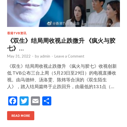
香港TVB资讯
《双生》结局周收视止跌微升 《疯火与胶
七》…
May 31, 2022
-
by
admin
-
Leave a Comment
《双生》结局周收视止跌微升 《疯火与胶七》收视创新
低 TVB公布三台上周（5月23日至29日）的电视直播收
视。由马德钟、汤洛雯、陈炜等合演的《双生陌生
人》，踏入结局篇终于止跌回升，由最低的13.1点（…
F
T
E
S
ac
w
m
h
e
itt
ai
ar
READ MORE