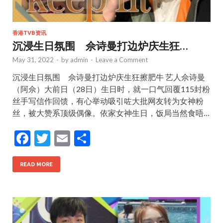
香港TVB资讯
沉浸生日氛围 佘诗曼打边炉庆生狂…
May 31, 2022
-
by
admin
-
Leave a Comment
沉浸生日氛围 佘诗曼打边炉庆生狂擦肥牛 艺人佘诗曼
（阿佘）大前日（28日）生日时，就一口气回覆115封粉
丝手写信作回馈，有心举动吸引咗大批网友转为女神粉
丝，被大赞系顶级偶像。依家女神生日，饭局当然食唔…
F
T
E
S
ac
w
m
h
e
itt
ai
ar
READ MORE
b
er
l
e
o
o