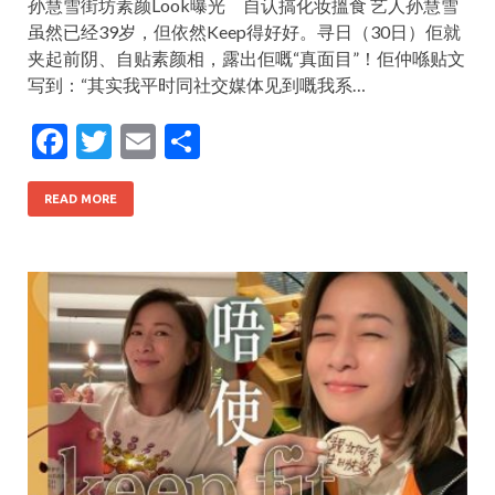
孙慧雪街坊素颜Look曝光 自认搞化妆搵食 艺人孙慧雪
虽然已经39岁，但依然Keep得好好。寻日（30日）佢就
夹起前阴、自贴素颜相，露出佢嘅“真面目”！佢仲喺贴文
写到：“其实我平时同社交媒体见到嘅我系…
F
T
E
S
ac
w
m
h
e
itt
ai
ar
READ MORE
b
er
l
e
o
o
k