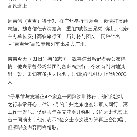
高铁北上
周吉佩（吉吉）将于7月在广州举行音乐会，邀请好友颜
志恒、魏嘉信任表演嘉宾，重组“喊包三兄弟”演出。他获
主办单位安排高铁旅行团，届时将与团友一同乘坐名
为“吉吉号”高铁专属列车出发去广州。
吉吉今天（31日）与颜志恒、魏嘉信出席记者会公布详
情，他表示曾带粉丝团到塞班岛旅行，今次首到内地演
出，暂时未知有多少人报名，只知演出场地可容纳2000
人。
3子早前与支喾仪4个家庭一同到深圳旅行，他们说深圳
之行非常开心，估计7月的广州之旅也会带家人同行，寓
工作于娱乐。谈到去年在麦花臣开骚时，3位太太也曾上
台一同演出，他们表示3位女士今次没打算再上台跳唱，
但演唱会内容同样精彩。