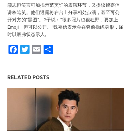
颜志恒笑言可加插示范烹饪的表演环节，又提议魏嘉信
讲栋笃笑。他们透露将在台上分享相处点滴，甚至可公
开对方的“黑图”。3子说︰“很多照片也很狂野，要加上
Emoji，但可以公开。”魏嘉信表示会在骚前操练身形，届
时以最弗状态示人。
F
T
E
S
ac
w
m
h
e
itt
ai
ar
b
er
l
e
RELATED POSTS
o
o
k