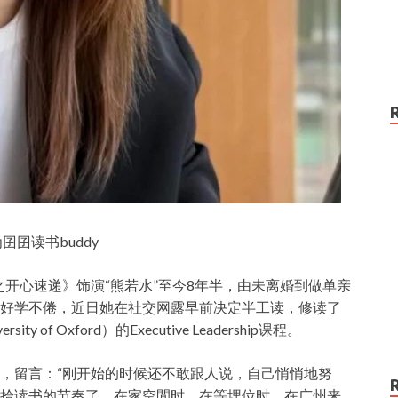
囝读书buddy
家之开心速递》饰演“熊若水”至今8年半，由未离婚到做单亲
好学不倦，近日她在社交网露早前决定半工读，修读了
sity of Oxford）的Executive Leadership课程。
，留言：“刚开始的时候还不敢跟人说，自己悄悄地努
拾读书的节奏了。在家空閒时、在等埋位时、在广州来