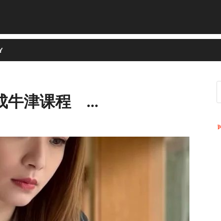
Y
成牛津课程 …