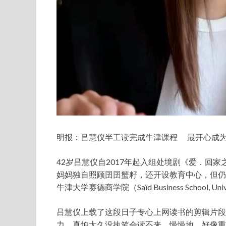
明报：吕慧仪半工读完成牛津课程 最开心成为囝
42岁吕慧仪自2017年起入组处境剧《爱．回
妈妈独自照顾囝囝蟹籽，还开设教育中心，但仍
牛津大学赛德商学院（Saïd Business School, Univer
吕慧仪上载了这段日子专心上网读书的剪辑片段
力，真怕太久没执笔会读不来。慢慢地，好像重