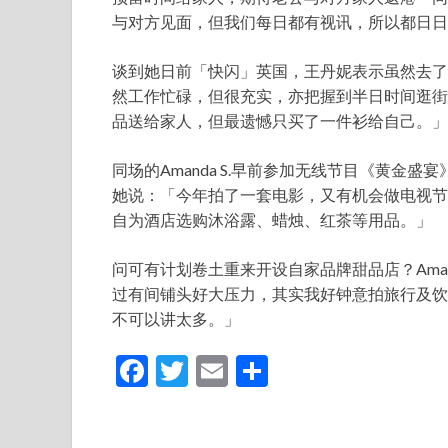
与对方见面，但我们每日都有视讯，所以都日日
谈到她日前「快闪」英国，王丹妮表示虽然去了
然工作忙碌，但很充实，亦把握到半日时间逛街
品送给家人，但最遗憾只买了一件衫给自己。」
同场的Amanda S.早前参加无线节目《黄金
她说：「今年拍了一套电影，又有机会做电视节
自为酒店选购沐浴露、蜡烛、红茶等用品。」
问可有计划卷土重来开设自家品牌甜品店？Amand
过有间铺头好大压力，其实我好钟意拍旅行及饮食电视
不可以讲太多。」
F
T
E
S
ac
w
m
h
e
itt
ai
ar