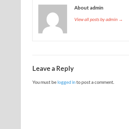
About admin
View all posts by admin →
Leave a Reply
You must be
logged in
to post a comment.