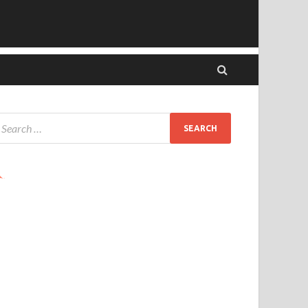
Ads by PubRev