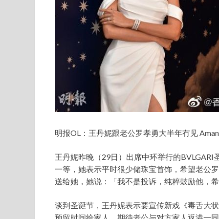
明报OL：王丹妮跟老公罗孝勇大半年冇见 Amand
王丹妮昨晚（29日）出席中环举行的BVLGA
一等，她表示平时很少储珠宝首饰，希望老公罗
送给她，她说：「我不是投诉，纯粹鼓励他，希
谈到圣诞节，王丹妮表示要宣传新戏《毒舌大状
预留时间给家人，期待老公与对方家人返港一同