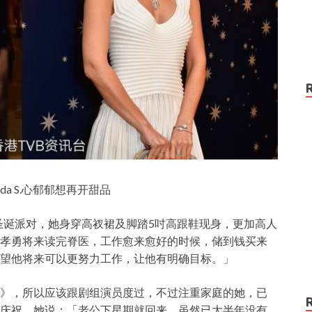
a S.心郁郁想再开甜品
RI圣诞派对，她身穿高衩裙及脚踏5吋高跟鞋现身，更加高人
孝勇将来读完脊医，工作愈来愈好的时候，储到钱买来
望他将来可以更努力工作，让他有明确目标。」
》，所以应该跟剧组演员度过，不过注重家庭的她，已
庆祝，她说：「老公下星期就回来，虽然已大半年没有