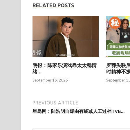
b
er
l
e
RELATED POSTS
o
o
k
明报：陈家乐演戏靠太太稳情
罗莽失联后
绪…
时精神不
September 15, 2025
September 15
PREVIOUS ARTICLE
星岛网：陆浩明自爆由有线减人工过档TVB…