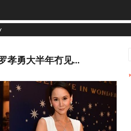
Y
罗孝勇大半年冇见…